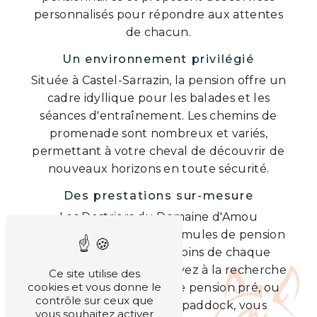
personnalisés pour répondre aux attentes
de chacun.
Un environnement privilégié
Située à Castel-Sarrazin, la pension offre un
cadre idyllique pour les balades et les
séances d'entraînement. Les chemins de
promenade sont nombreux et variés,
permettant à votre cheval de découvrir de
nouveaux horizons en toute sécurité.
Des prestations sur-mesure
Les Destriers du Domaine d'Amou
proposent différentes formules de pension
pour s'adapter aux besoins de chaque
propriétaire. Que vous soyez à la recherche
Ce site utilise des
cookies et vous donne le
d'une pension box, d'une pension pré, ou
contrôle sur ceux que
encore d'une pension paddock, vous
vous souhaitez activer