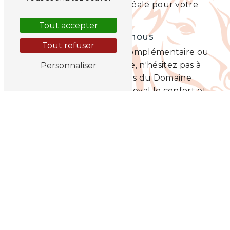
trouverez la formule idéale pour votre
cheval.
Tout accepter
Contactez-nous
Tout refuser
Pour toute information complémentaire ou
pour organiser une visite, n'hésitez pas à
Personnaliser
contacter Les Destriers du Domaine
d'Amou. Offrez à votre cheval le confort et
l'attention qu'il mérite dans un
environnement paisible et verdoyant à
Castel-Sarrazin.
EN SAVOIR PLUS
CONTACTEZ-NOUS