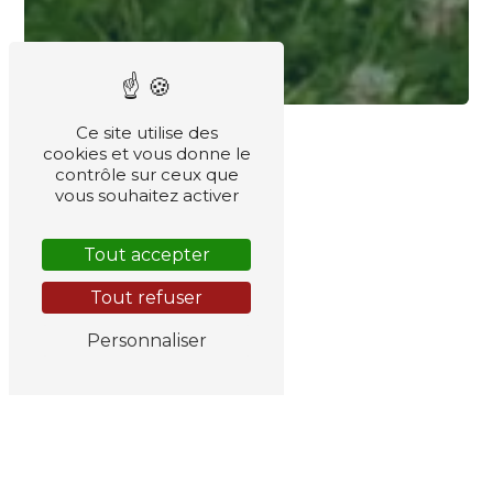
Ce site utilise des
cookies et vous donne le
contrôle sur ceux que
vous souhaitez activer
Tout accepter
Tout refuser
Personnaliser
le meilleur
Votre cheval mérite
, aux Destriers
sérénité
du Domaine d’Amou, il trouvera
,