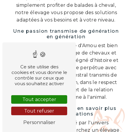
simplement profiter de balades à cheval,
notre élevage vous propose des solutions
adaptées à vos besoins et à votre niveau.
Une passion transmise de génération
en génération
Les Destriers du Domaine d'Amou est bien
plus qu'un simple élevage de chevaux et
poneys, c'est un lieu imprégné d'histoire et
Ce site utilise des
de tradition. Notre équipe perpétue avec
cookies et vous donne le
fierté un savoir-faire ancestral transmis de
contrôle sur ceux que
génération en génération, dans le respect
vous souhaitez activer
des valeurs équestres et de la relation
unique qui lie l'homme à l'animal.
Tout accepter
Contactez-nous pour en savoir plus
Tout refuser
sur nos prestations
Personnaliser
Si vous êtes passionné par l'univers
équestre et que vous cherchez un élevage